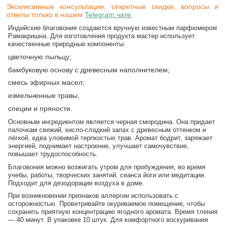
Эксклюзивные консультации, секретные скидки, вопросы и
ответы только в нашем
Telegram чате
.
Индийские благовония создаются вручную известным парфюмером
Рамакришна. Для изготовления продукта мастер использует
качественные природные компоненты:
цветочную пыльцу;
бамбуковую основу с древесным наполнителем;
смесь эфирных масел;
измельченные травы;
специи и пряности.
Основным ингредиентом является черная смородина. Она придает
палочкам свежий, кисло-сладкий запах с древесным оттенком и
лёгкой, едва уловимой терпкостью трав. Аромат бодрит, заряжает
энергией, поднимает настроение, улучшает самочувствие,
повышает трудоспособность.
Благовония можно возжигать утром для пробуждения, во время
учебы, работы, творческих занятий, сеанса йоги или медитации.
Подходит для дезодорации воздуха в доме.
При возникновении признаков аллергии использовать с
осторожностью. Проветривайте окуриваемое помещение, чтобы
сохранить приятную концентрацию ягодного аромата. Время тления
— 40 минут. В упаковке 10 штук. Для комфортного воскуривания