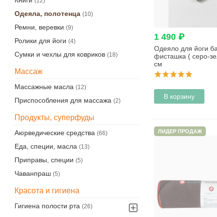
Книги
(12)
Одеяла, полотенца
(10)
Ремни, веревки
(9)
1 490 ₽
Ролики для йоги
(4)
Одеяло для йоги ба
Сумки и чехлы для ковриков
(18)
фисташка ( серо-зе
см
Массаж
Массажные масла
(12)
В корзину
Приспособления для массажа
(2)
Продукты, суперфуды
ЛИДЕР ПРОДАЖ
Аюрведические средства
(66)
Еда, специи, масла
(13)
Приправы, специи
(5)
Чаванпраш
(5)
Красота и гигиена
Гигиена полости рта
(26)