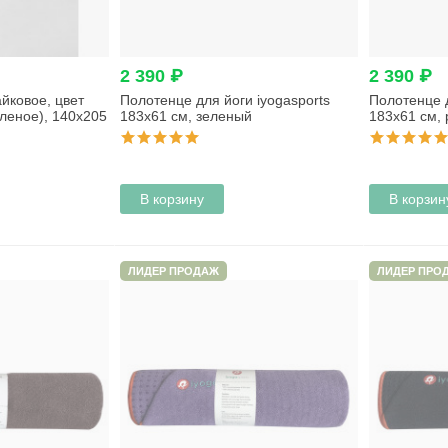
2 390 ₽
2 390 ₽
йковое, цвет
Полотенце для йоги iyogasports
Полотенце д
леное), 140х205
183x61 см, зеленый
183x61 см,
В корзину
В корзин
ЛИДЕР ПРОДАЖ
ЛИДЕР ПРО