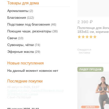
Товары для дома
Аромалампы
(2)
Благовония
(112)
2 390 ₽
Подставки под благовония
(46)
Полотенце для йоги
Поющие чаши, резонаторы
183x61 см, коричн
(38)
Свечи
(10)
Сувениры, чётки
(74)
Ожидается
Эфирные масла
(29)
поставка
Новые поступления
ЛИДЕР ПРОДАЖ
На данный момент новинок нет
Последние покупки
08 августа 2026, 13:07
Коврик для йоги Yogastuff Rishkesh travel
183х60x0.2 см: Серый
Санкт-Петербург