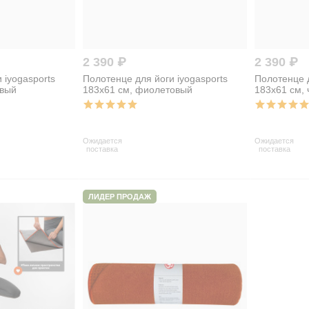
2 390 ₽
2 390 ₽
 iyogasports
Полотенце для йоги iyogasports
Полотенце д
евый
183x61 см, фиолетовый
183x61 см,
Ожидается
Ожидается
поставка
поставка
ЛИДЕР ПРОДАЖ