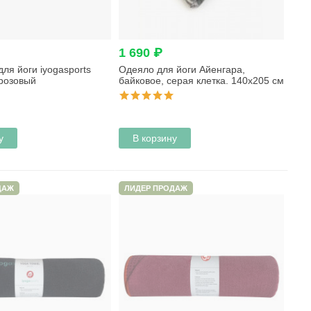
1 690 ₽
ля йоги iyogasports
Одеяло для йоги Айенгара,
 розовый
байковое, серая клетка. 140х205 см
у
В корзину
ДАЖ
ЛИДЕР ПРОДАЖ