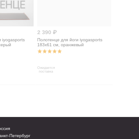
2 390 ₽
 iyogasports
Полотенце для йоги iyogasports
-серый
183x61 см, оранжевый
Ожидается
поставка
оссия
нкт-Петербург