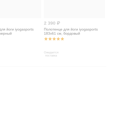
2 390 ₽
ля йоги iyogasports
Полотенце для йоги iyogasports
 черный
183x61 см, бордовый
Ожидается
поставка