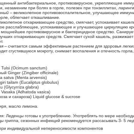
ященный антибактериальное, противовирусное, укрепляющее иммуни
м, незаменим при болях в горле, полезен при тонзиллитах, ларинги
нный
– великолепное противовоспалительное, улучшающее иммунит
орле, облегчает откашливание.
иколепное отхаркивающее средство, смягчает, успокаивает кашель,
ное расслабляющее, успокаивающее и улучшающее циркуляцию кро
 мощнейшее противовирусное и бактерицидное средство. Санирует 
лучших отхаркивающих средств. Смягчает сухой кашель, разжижае
т.
ая
– считается самым эффективным растением для здоровья легких
дит сгустившуюся мокроту, снимает воспаления и отечность горла,
Tulsi (Ocimum sanctum)
й Ginger (Zingiber officinale)
 satva (Menta arvensis)
iri tailam (Eucaliptus globulus)
 (Glycyrriza glabra)
 Vasaka (Adhatoda vasica)
оза и сахароза) Liquid glucose & sucrose
иря, масло лимона.
я: Леденцы готовы к употреблению. Употреблять по мере необход
ы гриппа, сезонных инфекций рекомендуется рассасывать 3- 5 лед
при индивидуальной непереносимости компонентов