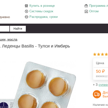
Купить в рознице
Программа л
Системы скидок
Оптом
Распродажа, сроки
едневно
еции, масла
 Леденцы Basilis - Тулси и Имбирь
Цена
50 ₽
89060612
+ 3
супер
До
Бы
Наличие на