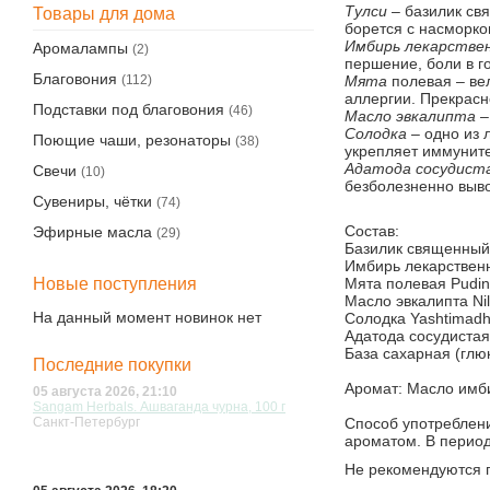
Тулси
– базилик св
Товары для дома
борется с насморко
Имбирь лекарстве
Аромалампы
(2)
першение, боли в г
Благовония
Мята
полевая – вел
(112)
аллергии. Прекрас
Подставки под благовония
(46)
Масло эвкалипта
–
Солодка
– одно из 
Поющие чаши, резонаторы
(38)
укрепляет иммуните
Адатода сосудист
Свечи
(10)
безболезненно выво
Сувениры, чётки
(74)
Состав:
Эфирные масла
(29)
Базилик священный 
Имбирь лекарственны
Новые поступления
Мята полевая Pudina
Масло эвкалипта Nilg
На данный момент новинок нет
Солодка Yashtimadhu
Адатода сосудистая
База сахарная (глюк
Последние покупки
Аромат: Масло имб
05 августа 2026, 21:10
Sangam Herbals. Ашваганда чурна, 100 г
Санкт-Петербург
Способ употреблени
ароматом. В период
Не рекомендуются 