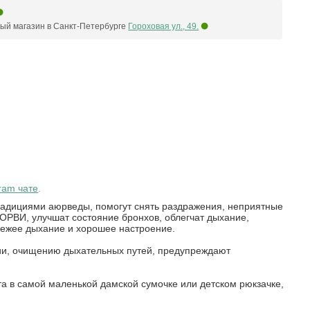
ый магазин в Санкт-Петербурге
Гороховая ул., 49.
ram чате
.
радициями аюрведы, помогут снять раздражения, неприятные
 ОРВИ, улучшат состояние бронхов, облегчат дыхание,
вежее дыхание и хорошее настроение.
ии, очищению дыхательных путей, предупреждают
а в самой маленькой дамской сумочке или детском рюкзачке,