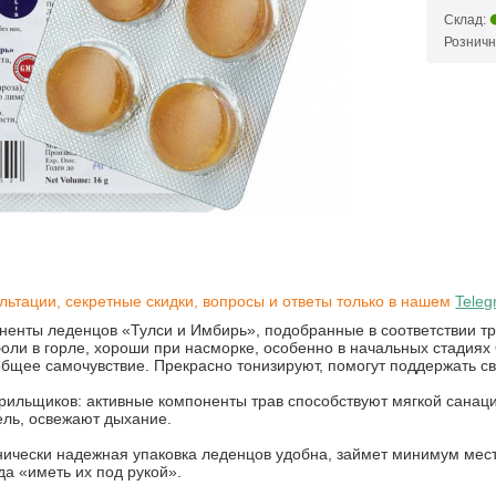
Склад:
Розничн
льтации, секретные скидки, вопросы и ответы только в нашем
Teleg
ненты леденцов «Тулси и Имбирь», подобранные в соответствии т
оли в горле, хороши при насморке, особенно в начальных стадиях
общее самочувствие. Прекрасно тонизируют, помогут поддержать с
рильщиков: активные компоненты трав способствуют мягкой санац
ель, освежают дыхание.
нически надежная упаковка леденцов удобна, займет минимум мест
да «иметь их под рукой».