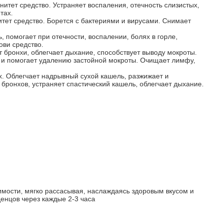
тет средство. Устраняет воспаления, отечность слизистых,
тах.
ет средство. Борется с бактериями и вирусами. Снимает
 помогает при отечности, воспалении, болях в горле,
ви средство.
бронхи, облегчает дыхание, способствует выводу мокроты.
т и помогает удалению застойной мокроты. Очищает лимфу,
. Облегчает надрывный сухой кашель, разжижает и
 бронхов, устраняет спастический кашель, облегчает дыхание.
имости, мягко рассасывая, наслаждаясь здоровым вкусом и
енцов через каждые 2-3 часа