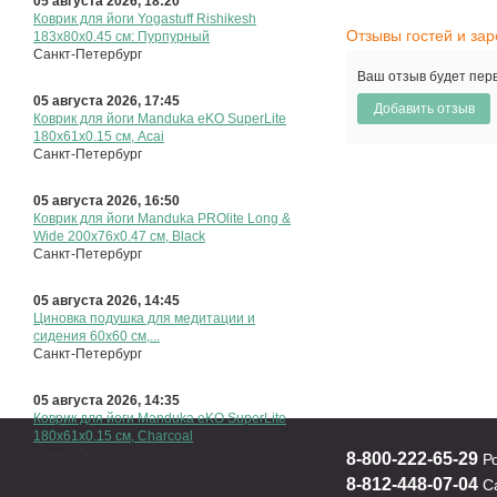
05 августа 2026, 18:20
Коврик для йоги Yogastuff Rishikesh
Отзывы гостей и за
183x80x0.45 см: Пурпурный
Санкт-Петербург
Ваш отзыв будет пер
05 августа 2026, 17:45
Коврик для йоги Manduka eKO SuperLite
180х61х0.15 см, Аcai
Санкт-Петербург
05 августа 2026, 16:50
Коврик для йоги Manduka PROlite Long &
Wide 200х76х0.47 см, Black
Санкт-Петербург
05 августа 2026, 14:45
Циновка подушка для медитации и
сидения 60x60 см,...
Санкт-Петербург
05 августа 2026, 14:35
Коврик для йоги Manduka eKO SuperLite
180х61х0.15 см, Charcoal
Санкт-Петербург
8-800-222-65-29
Р
8-812-448-07-04
Са