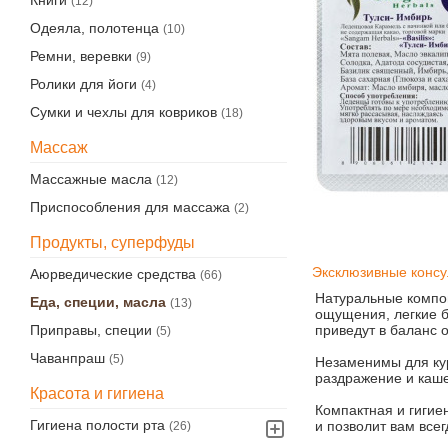
Книги
(12)
Одеяла, полотенца
(10)
Ремни, веревки
(9)
Ролики для йоги
(4)
Сумки и чехлы для ковриков
(18)
Массаж
Массажные масла
(12)
Приспособления для массажа
(2)
Продукты, суперфуды
Эксклюзивные консу
Аюрведические средства
(66)
Натуральные компо
Еда, специи, масла
(13)
ощущения, легкие б
приведут в баланс 
Приправы, специи
(5)
Чаванпраш
(5)
Незаменимы для ку
раздражение и каш
Красота и гигиена
Компактная и гигие
Гигиена полости рта
и позволит вам всег
(26)