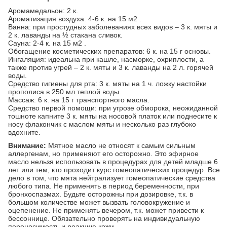
Аромамедальон: 2 к.
Ароматизация воздуха: 4-6 к. на 15 м2 .
Ванна: при простудных заболеваниях всех видов – 3 к. мяты и
2 к. лаванды на ½ стакана сливок.
Сауна: 2-4 к. на 15 м2 .
Обогащение косметических препаратов: 6 к. на 15 г основы.
Ингаляция: идеальна при кашле, насморке, охриплости, а
также против угрей – 2 к. мяты и 3 к. лаванды на 2 л. горячей
воды.
Средство гигиены для рта: 3 к. мяты на 1 ч. ложку настойки
прополиса в 250 мл теплой воды.
Массаж: 6 к. на 15 г транспортного масла.
Средство первой помощи: при угрозе обморока, неожиданной
тошноте капните 3 к. мяты на носовой платок или поднесите к
носу флакончик с маслом мяты и несколько раз глубоко
вдохните.
Внимание:
Мятное масло не относят к самым сильным
аллергенам, но применяют его осторожно. Это эфирное
масло нельзя использовать в процедурах для детей младше 6
лет или тем, кто проходит курс гомеопатических процедур. Все
дело в том, что мята нейтрализует гомеопатические средства
любого типа. Не применять в период беременности, при
бронхоспазмах. Будьте осторожны при дозировке, т.к. в
большом количестве может вызвать головокружение и
оцепенение. Не применять вечером, т.к. может привести к
бессоннице. Обязательно проверять на индивидуальную
переносимость и реакцию кожи.