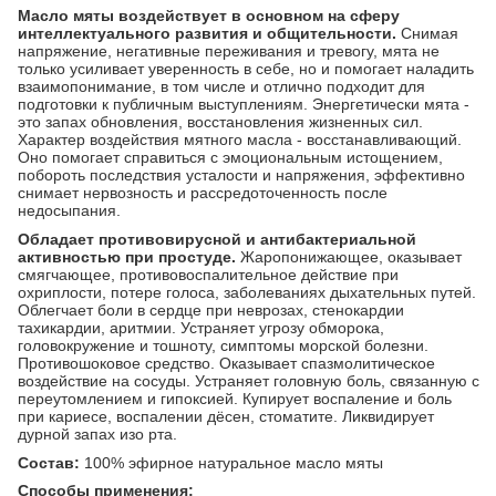
Масло мяты воздействует в основном на сферу
интеллектуального развития и общительности.
Снимая
напряжение, негативные переживания и тревогу, мята не
только усиливает уверенность в себе, но и помогает наладить
взаимопонимание, в том числе и отлично подходит для
подготовки к публичным выступлениям. Энергетически мята -
это запах обновления, восстановления жизненных сил.
Характер воздействия мятного масла - восстанавливающий.
Оно помогает справиться с эмоциональным истощением,
побороть последствия усталости и напряжения, эффективно
снимает нервозность и рассредоточенность после
недосыпания.
Обладает противовирусной и антибактериальной
активностью при простуде.
Жаропонижающее, оказывает
смягчающее, противовоспалительное действие при
охриплости, потере голоса, заболеваниях дыхательных путей.
Облегчает боли в сердце при неврозах, стенокардии
тахикардии, аритмии. Устраняет угрозу обморока,
головокружение и тошноту, симптомы морской болезни.
Противошоковое средство. Оказывает спазмолитическое
воздействие на сосуды. Устраняет головную боль, связанную с
переутомлением и гипоксией. Купирует воспаление и боль
при кариесе, воспалении дёсен, стоматите. Ликвидирует
дурной запах изо рта.
Состав:
100% эфирное натуральное масло мяты
Способы применения: