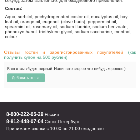
секунд, затем выплюньте. Для ежедневного применения.
Состав:
Aqua, sorbitol, pechydrogenated castor oil, eucalyptus oil, bay
leaf oil, orange oil, eugenol: (clove buds), peppermint oil,
spearmint oil, rosemary oil, sodium fluoride, sodium benzoate,
phenoxyethanol. triethylene glycol, sodium saccharine, menthol,
colour.
Отзывы гостей и зарегистрированных покупателей
(как
получить купон на 500 рублей)
Ваш отзыв будет первый. Напишите скорее что-нибудь хорошее )
8-800-222-65-29
Россия
8-812-448-07-04
Санкт-Петербург
Принимаем звонки с 10:00 по 21:00 ежедневно