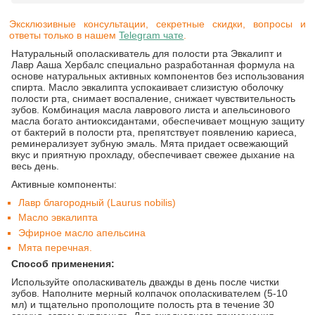
Эксклюзивные консультации, секретные скидки, вопросы и
ответы только в нашем
Telegram чате
.
Натуральный ополаскиватель для полости рта Эвкалипт и
Лавр Ааша Хербалс специально разработанная формула на
основе натуральных активных компонентов без использования
спирта. Масло эвкалипта успокаивает слизистую оболочку
полости рта, снимает воспаление, снижает чувствительность
зубов. Комбинация масла лаврового листа и апельсинового
масла богато антиоксидантами, обеспечивает мощную защиту
от бактерий в полости рта, препятствует появлению кариеса,
реминерализует зубную эмаль. Мята придает освежающий
вкус и приятную прохладу, обеспечивает свежее дыхание на
весь день.
Активные компоненты:
Лавр благородный (Laurus nobilis)
Масло эвкалипта
Эфирное масло апельсина
Мята перечная.
Способ применения:
Используйте ополаскиватель дважды в день после чистки
зубов. Наполните мерный колпачок ополаскивателем (5-10
мл) и тщательно прополощите полость рта в течение 30