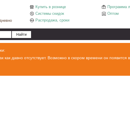
Купить в рознице
Программа л
Системы скидок
Оптом
Распродажа, сроки
едневно
ки:
ак как давно отсутствует. Возможно в скором времени он появится в