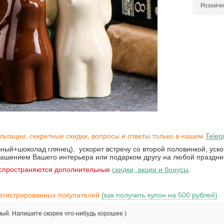
Розничн
льтации, секретные скидки, вопросы и ответы только в нашем
Teleg
ный+шоколад глянец), ускорит встречу со второй половинкой, уск
крашением Вашего интерьера или подарком другу на любой праздни
распространяются дополнительные
скидки, акции и бонусы
.
регистрированных покупателей
(как получить купон на 500 рублей)
вый. Напишите скорее что-нибудь хорошее )