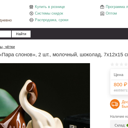
Купить в рознице
Программа л
Системы скидок
Оптом
Распродажа, сроки
едневно
ы, чётки
«Пара слонов», 2 шт., молочный, шоколад, 7х12х15 
Цена
800 ₽
46055071
До
Бы
Наличие на
Склад: