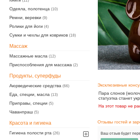
Книги
(12)
Одеяла, полотенца
(10)
Ремни, веревки
(9)
Ролики для йоги
(4)
Сумки и чехлы для ковриков
(18)
Массаж
Массажные масла
(12)
Приспособления для массажа
(2)
Продукты, суперфуды
Эксклюзивные консу
Аюрведические средства
(66)
Пара слонов (молоч
Еда, специи, масла
(13)
статуэтка станет у
Приправы, специи
(5)
На этот товар не 
Чаванпраш
(5)
Отзывы гостей и за
Красота и гигиена
Гигиена полости рта
(26)
Ваш отзыв будет пер