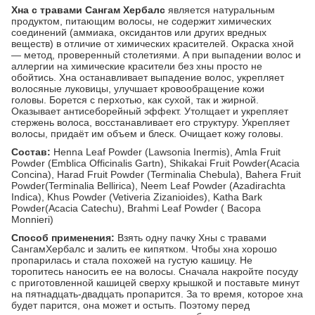
Хна с травами Сангам Хербалс
является натуральным
продуктом, питающим волосы, не содержит химических
соединений (аммиака, оксидантов или других вредных
веществ) в отличие от химических красителей. Окраска хной
— метод, проверенный столетиями. А при выпадении волос и
аллергии на химические красители без хны просто не
обойтись. Хна останавливает выпадение волос, укрепляет
волосяные луковицы, улучшает кровообращение кожи
головы. Борется с перхотью, как сухой, так и жирной.
Оказывает антисеборейный эффект. Утолщает и укрепляет
стержень волоса, восстанавливает его структуру. Укрепляет
волосы, придаёт им объем и блеск. Очищает кожу головы.
Состав:
Henna Leaf Powder (Lawsonia Inermis), Amla Fruit
Powder (Emblica Officinalis Gartn), Shikakai Fruit Powder(Acacia
Concina), Harad Fruit Powder (Terminalia Chebula), Bahera Fruit
Powder(Terminalia Bellirica), Neem Leaf Powder (Azadirachta
Indica), Khus Powder (Vetiveria Zizanioides), Katha Bark
Powder(Acacia Catechu), Brahmi Leaf Powder ( Bacopa
Monnieri)
Способ применения:
Взять одну пачку Хны с травами
СангамХербалс и залить ее кипятком. Чтобы хна хорошо
пропарилась и стала похожей на густую кашицу. Не
торопитесь наносить ее на волосы. Сначала накройте посуду
с приготовленной кашицей сверху крышкой и поставьте минут
на пятнадцать-двадцать пропарится. За то время, которое хна
будет парится, она может и остыть. Поэтому перед