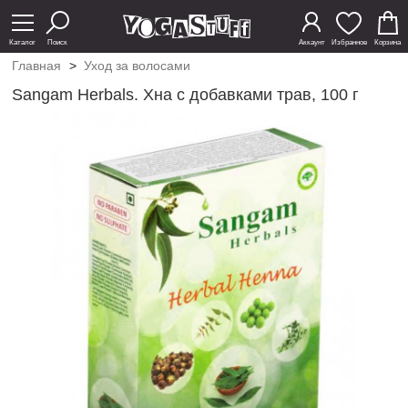
Каталог
Поиск
Аккаунт
Избранное
Корзина
Главная
>
Уход за волосами
Sangam Herbals. Хна с добавками трав, 100 г