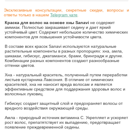
Эксклюзивные консультации, секретные скидки, вопросы и
ответы только в нашем
Telegram чате
.
Краска для волос на основе хны Sanavi
не содержит
аммиак. Полностью закрашивает седину и дает яркий
устойчивый цвет. Содержит небольшое количество химических
компонентов для повышения устойчивости цвета.
В составе всех красок Sanavi используются натуральные
растительные компоненты в разных пропорциях: хна, амла,
шикакаи, гибискус, джатаманси, брами, бринградж и другие.
Комбинации разных компонентов создают разнообразные
оттенки цветов.
Хна - натуральный краситель, полученный путем переработки
листьев кустарника Лавсония. В отличие от химических
красителей, хна не наносит вреда волосам и является
эффективным средством для поддержания здоровья волос и
волосяных луковиц.
Гибискус создает защитный слой и предохраняет волосы от
вредного воздействия окружающей среды.
Амла - природный источник витамина С. Укрепляет и ускоряет
рост волос, препатятствует их выпадению, предотвращает
появление преждевременной седины.