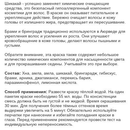
Шикакай - успешно заменяет химические очищающие
средства, это безопасный гипоаллергенный компонент
косметики для волос. В краске он оказывает питательное и
укрепляющее действие. Бережно очищает волосы и кожу
головы от излишнего жира, предотвращает их пересушивание.
Брами и бринградж традиционно используются в Аюрведе для
укрепления волос и усиления их роста. Они улучшают
кровообращение в коже головы, делают волосы пышными и
густыми.
Обратите внимание, эта краска также содержит небольшое
количество химических компонентов для насыщенности цвета
и для прокрашивания седины. Учитывайте это при выборе.
Состав:
Хна, амла, амла, шикакай, брингарадж, гибискус,
брами, арника, джатаманси, перекись бария,
парааминофенол, лимонная кислота.
Способ применения:
Развести краску тёплой водой. На один
пакетик краски необходимо 55 мл. воды. По консистенции
смесь должна быть не густой и не жидкой. Время окрашивания
30 мин. Для получения более тёмных оттенков время
выдержки увеличить на 5 минут. Обязательно используйте
перчатки при нанесении и избегайте попадания краски в
глаза. Перед применением рекомендуется провести тест на
индивидуальную непереносимость.