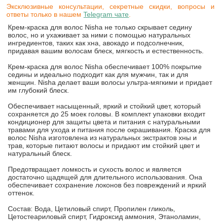
Эксклюзивные консультации, секретные скидки, вопросы и
ответы только в нашем
Telegram чате
.
Крем-краска для волос Nisha не только скрывает седину
волос, но и ухаживает за ними с помощью натуральных
ингредиентов, таких как хна, авокадо и подсолнечник,
придавая вашим волосам блеск, мягкость и естественность.
Крем-краска для волос Nisha обеспечивает 100% покрытие
седины и идеально подходит как для мужчин, так и для
женщин. Nisha делает ваши волосы ультра-мягкими и придает
им глубокий блеск.
Обеспечивает насыщенный, яркий и стойкий цвет, который
сохраняется до 25 моек головы. В комплект упаковки входит
кондиционер для защиты цвета и питания с натуральными
травами для ухода и питания после окрашивания. Краска для
волос Nisha изготовлена из натуральных экстрактов хны и
трав, которые питают волосы и придают им стойкий цвет и
натуральный блеск.
Предотвращает ломкость и сухость волос и является
достаточно щадящей для длительного использования. Она
обеспечивает сохранение локонов без повреждений и яркий
оттенок.
Состав: Вода, Цетиловый спирт, Пропилен гликоль,
Цетостеариловый спирт, Гидроксид аммония, Этаноламин,