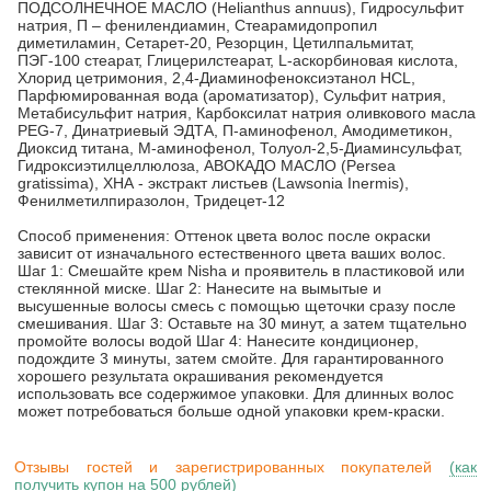
ПОДСОЛНЕЧНОЕ МАСЛО (Helianthus annuus), Гидросульфит
натрия, П – фенилендиамин, Cтеарамидопропил
диметиламин, Сетарет-20, Резорцин, Цетилпальмитат,
ПЭГ-100 стеарат, Глицерилстеарат, L-аскорбиновая кислота,
Хлорид цетримония, 2,4-Диаминофеноксиэтанол HCL,
Парфюмированная вода (ароматизатор), Сульфит натрия,
Метабисульфит натрия, Карбоксилат натрия оливкового масла
PEG-7, Динатриевый ЭДТА, П-аминофенол, Амодиметикон,
Диоксид титана, М-аминофенол, Толуол-2,5-Диаминсульфат,
Гидроксиэтилцеллюлоза, АВОКАДО МАСЛО (Persea
gratissima), ХНА - экстракт листьев (Lawsonia Inermis),
Фенилметилпиразолон, Тридецет-12
Способ применения: Оттенок цвета волос после окраски
зависит от изначального естественного цвета ваших волос.
Шаг 1: Смешайте крем Nisha и проявитель в пластиковой или
стеклянной миске. Шаг 2: Нанесите на вымытые и
высушенные волосы смесь с помощью щеточки сразу после
смешивания. Шаг 3: Оставьте на 30 минут, а затем тщательно
промойте волосы водой Шаг 4: Нанесите кондиционер,
подождите 3 минуты, затем смойте. Для гарантированного
хорошего результата окрашивания рекомендуется
использовать все содержимое упаковки. Для длинных волос
может потребоваться больше одной упаковки крем-краски.
Отзывы гостей и зарегистрированных покупателей
(как
получить купон на 500 рублей)