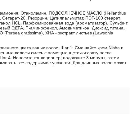
сид аммония, Этаноламин, ПОДСОЛНЕЧНОЕ МАСЛО (Helianthus
Сетарет-20, Резорцин, Цетилпальмитат, ПЭГ-100 стеарат,
этанол HCL, Парфюмированная вода (ароматизатор), Сульфит
иевый ЭДТА, П-аминофенол, Амодиметикон, Диоксид титана,
ersea gratissima), ХНА - экстракт листьев (Lawsonia
ственного цвета ваших волос. Шаг 1: Смешайте крем Nisha и
ушенные волосы смесь с помощью щеточки сразу после
Шаг 4: Нанесите кондиционер, подождите 3 минуты, затем
льзовать все содержимое упаковки. Для длинных волос может