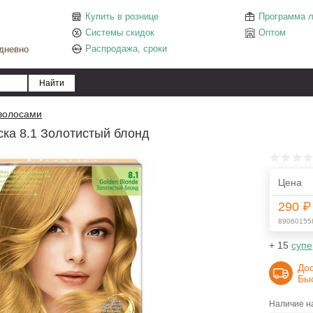
Купить в рознице
Программа л
Системы скидок
Оптом
Распродажа, сроки
едневно
 волосами
ска 8.1 Золотистый блонд
Цена
290 ₽
89060155
+ 15
супе
До
Бы
Наличие на