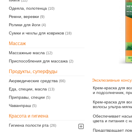
Книги
(12)
Одеяла, полотенца
(10)
Ремни, веревки
(9)
Ролики для йоги
(4)
Сумки и чехлы для ковриков
(18)
Массаж
Массажные масла
(12)
Приспособления для массажа
(2)
Продукты, суперфуды
Эксклюзивные консу
Аюрведические средства
(66)
Крем-краска для во
Еда, специи, масла
(13)
и подсолнечник, пр
Приправы, специи
(5)
Крем-краска для во
Чаванпраш
(5)
волосы ультра-мягк
Красота и гигиена
Обеспечивает насыщ
цвета и питания с 
Гигиена полости рта
(26)
Предотвращает ломк