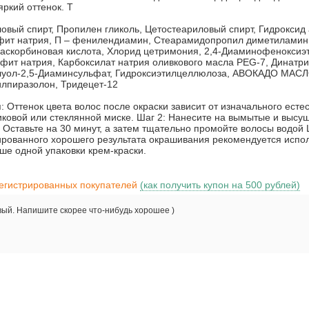
яркий оттенок. Т
иловый спирт, Пропилен гликоль, Цетостеариловый спирт, Гидрок
фит натрия, П – фенилендиамин, Cтеарамидопропил диметиламин, 
L-аскорбиновая кислота, Хлорид цетримония, 2,4-Диаминофенокси
фит натрия, Карбоксилат натрия оливкового масла PEG-7, Динатр
ол-2,5-Диаминсульфат, Гидроксиэтилцеллюлоза, АВОКАДО МАСЛО (P
илпиразолон, Тридецет-12
 Оттенок цвета волос после окраски зависит от изначального есте
иковой или стеклянной миске. Шаг 2: Нанесите на вымытые и выс
 Оставьте на 30 минут, а затем тщательно промойте волосы водой 
ированного хорошего результата окрашивания рекомендуется испо
ше одной упаковки крем-краски.
регистрированных покупателей
(как получить купон на 500 рублей)
вый. Напишите скорее что-нибудь хорошее )