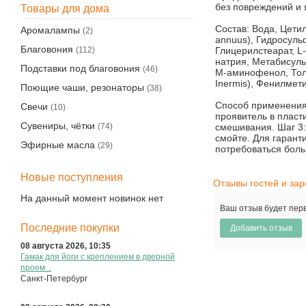
без повреждений и 
Товары для дома
Состав: Вода, Цет
Аромалампы
(2)
annuus), Гидросуль
Благовония
Глицерилстеарат, 
(112)
натрия, Метабисуль
Подставки под благовония
(46)
М-аминофенол, Толу
Inermis), Фенилмет
Поющие чаши, резонаторы
(38)
Способ применения:
Свечи
(10)
проявитель в пласт
Сувениры, чётки
смешивания. Шаг 3:
(74)
смойте. Для гарант
Эфирные масла
(29)
потребоваться боль
Новые поступления
Отзывы гостей и за
На данный момент новинок нет
Ваш отзыв будет пер
Последние покупки
08 августа 2026, 10:35
Гамак для йоги с креплением в дверной
проем...