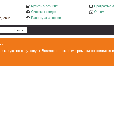
Купить в рознице
Программа л
Системы скидок
Оптом
Распродажа, сроки
едневно
ки:
ак как давно отсутствует. Возможно в скором времени он появится в