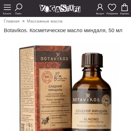
Каталог
Поиск
Аккаунт
Избранное
Корзина
Главная
>
Массажные масла
Botavikos. Косметическое масло миндаля, 50 мл