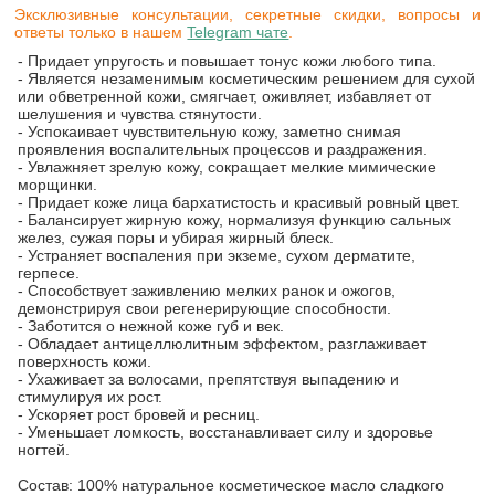
Эксклюзивные консультации, секретные скидки, вопросы и
ответы только в нашем
Telegram чате
.
- Придает упругость и повышает тонус кожи любого типа.
- Является незаменимым косметическим решением для сухой
или обветренной кожи, смягчает, оживляет, избавляет от
шелушения и чувства стянутости.
- Успокаивает чувствительную кожу, заметно снимая
проявления воспалительных процессов и раздражения.
- Увлажняет зрелую кожу, сокращает мелкие мимические
морщинки.
- Придает коже лица бархатистость и красивый ровный цвет.
- Балансирует жирную кожу, нормализуя функцию сальных
желез, сужая поры и убирая жирный блеск.
- Устраняет воспаления при экземе, сухом дерматите,
герпесе.
- Способствует заживлению мелких ранок и ожогов,
демонстрируя свои регенерирующие способности.
- Заботится о нежной коже губ и век.
- Обладает антицеллюлитным эффектом, разглаживает
поверхность кожи.
- Ухаживает за волосами, препятствуя выпадению и
стимулируя их рост.
- Ускоряет рост бровей и ресниц.
- Уменьшает ломкость, восстанавливает силу и здоровье
ногтей.
Состав: 100% натуральное косметическое масло сладкого