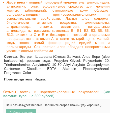
Алоэ вера -
мощный природный увлажнитель, антиоксидант,
антисептик, тоник, эффективное средство для лечения
кожных заболеваний, омолаживает кожу, обладает
ранозаживляющими, противовоспалительными и
успокоительными свойствами. Листья алоэ содержат
биологически активные вещества: аминокислоты,
антракиноиды, энзимы, аллантоин, натуральные
антиоксиданты, витамины комплекса В - В1, В2, В3, В5, В6,
В12, витамины С и Е и бетакаротин, который в организме
превращается в витамин А, а также кальций, цинк, магний,
медь, железо, калий, фосфор, родий, иридий, моно- и
полисахариды. Сок листьев алоэ обладает невероятными
увлажняющими свойствами.
Состав
: Экстракт Шафрана (Crocus Sativus), Алоэ Вера (aloe
barbadenis), розовая вода, Propylen Glycol, Polysorbate 20,
Triethanolamine, Acrylates/C 10-30 Alkyl Acrylate Crosspolymer,
Carbomer, Disodium EDTA, Allantoin, Phenoxyethanol,
Fragrance, Color.
Производитель
: Индия.
Отзывы гостей и зарегистрированных покупателей
(как
получить купон на 500 рублей)
Ваш отзыв будет первый. Напишите скорее что-нибудь хорошее )