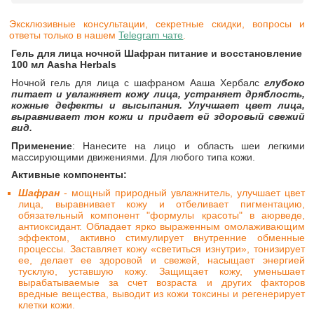
Эксклюзивные консультации, секретные скидки, вопросы и
ответы только в нашем
Telegram чате
.
Гель для лица ночной Шафран питание и восстановление
100 мл Aasha Herbals
Ночной гель для лица с шафраном Ааша Хербалс
глубоко
питает и увлажняет кожу лица, устраняет дряблость,
кожные дефекты и высыпания. Улучшает цвет лица,
выравнивает тон кожи и придает ей здоровый свежий
вид.
Применение
: Нанесите на лицо и область шеи легкими
массирующими движениями. Для любого типа кожи.
Активные компоненты:
Шафран
- мощный природный увлажнитель, улучшает цвет
лица, выравнивает кожу и отбеливает пигментацию,
обязательный компонент "формулы красоты" в аюрведе,
антиоксидант. Обладает ярко выраженным омолаживающим
эффектом, активно стимулирует внутренние обменные
процессы. Заставляет кожу «светиться изнутри», тонизирует
ее, делает ее здоровой и свежей, насыщает энергией
тусклую, уставшую кожу. Защищает кожу, уменьшает
вырабатываемые за счет возраста и других факторов
вредные вещества, выводит из кожи токсины и регенерирует
клетки кожи.