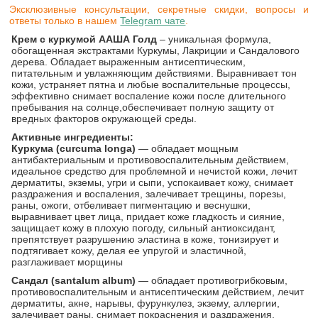
Эксклюзивные консультации, секретные скидки, вопросы и
ответы только в нашем
Telegram чате
.
Крем с куркумой ААША Голд
– уникальная формула,
обогащенная экстрактами Куркумы, Лакриции и Сандалового
дерева. Обладает выраженным антисептическим,
питательным и увлажняющим действиями. Выравнивает тон
кожи, устраняет пятна и любые воспалительные процессы,
эффективно снимает воспаление кожи после длительного
пребывания на солнце,обеспечивает полную защиту от
вредных факторов окружающей среды.
Активные ингредиенты:
Куркума (curcuma longa)
— обладает мощным
антибактериальным и противовоспалительным действием,
идеальное средство для проблемной и нечистой кожи, лечит
дерматиты, экземы, угри и сыпи, успокаивает кожу, снимает
раздражения и воспаления, залечивает трещины, порезы,
раны, ожоги, отбеливает пигментацию и веснушки,
выравнивает цвет лица, придает коже гладкость и сияние,
защищает кожу в плохую погоду, сильный антиоксидант,
препятствует разрушению эластина в коже, тонизирует и
подтягивает кожу, делая ее упругой и эластичной,
разглаживает морщины
Сандал (santalum album)
— обладает противогрибковым,
противовоспалительным и антисептическим действием, лечит
дерматиты, акне, нарывы, фурункулез, экзему, аллергии,
залечивает раны, снимает покраснения и раздражения,