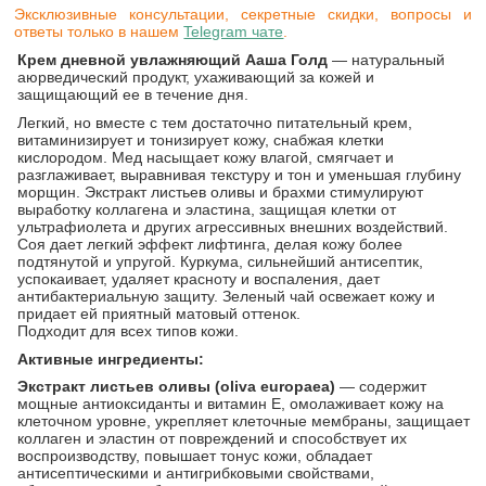
Эксклюзивные консультации, секретные скидки, вопросы и
ответы только в нашем
Telegram чате
.
Крем дневной увлажняющий Ааша Голд
— натуральный
аюрведический продукт, ухаживающий за кожей и
защищающий ее в течение дня.
Легкий, но вместе с тем достаточно питательный крем,
витаминизирует и тонизирует кожу, снабжая клетки
кислородом. Мед насыщает кожу влагой, смягчает и
разглаживает, выравнивая текстуру и тон и уменьшая глубину
морщин. Экстракт листьев оливы и брахми стимулируют
выработку коллагена и эластина, защищая клетки от
ультрафиолета и других агрессивных внешних воздействий.
Соя дает легкий эффект лифтинга, делая кожу более
подтянутой и упругой. Куркума, сильнейший антисептик,
успокаивает, удаляет красноту и воспаления, дает
антибактериальную защиту. Зеленый чай освежает кожу и
придает ей приятный матовый оттенок.
Подходит для всех типов кожи.
Активные ингредиенты:
Экстракт листьев оливы (oliva europaea)
— содержит
мощные антиоксиданты и витамин Е, омолаживает кожу на
клеточном уровне, укрепляет клеточные мембраны, защищает
коллаген и эластин от повреждений и способствует их
воспроизводству, повышает тонус кожи, обладает
антисептическими и антигрибковыми свойствами,