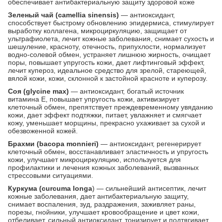
обеспечивает антибактериальную защиту здоровой коже
Зеленый чай (camellia sinensis)
— антиоксидант,
способствует быстрому обновлению эпидермиса, стимулирует
выработку коллагена, микроциркуляцию, защищает от
ультрафиолета, лечит кожные заболевания, снимает сухость и
шешуление, красноту, отечность, припухлости, нормализует
водно-солевой обмен, устраняет лишнюю жирность, очищает
поры, повышает упругость кожи, дает лифтинговый эффект,
лечит купероз, идеальное средство для зрелой, стареющей,
вялой кожи, кожи, склонной к застойной красноте и куперозу.
Соя (glycine max)
— антиоксидант, богатый источник
витамина Е, повышает упругость кожи, активизирует
клеточный обмен, препятствует преждевременному увяданию
кожи, дает эффект подтяжки, питает, увлажняет и смягчает
кожу, уменьшает морщины, прекрасно ухаживает за сухой и
обезвоженной кожей.
Брахми (bacopa monnieri)
— антиоксидант, регенерирует
клеточный обмен, восстанавливает эластичность и упругость
кожи, улучшает микроциркуляцию, используется для
профилактики и лечения кожных заболеваний, вызванных
стрессовыми ситуациями.
Куркума (curcuma longa
) — сильнейший антисептик, лечит
кожные заболевания, дает антибактериальную защиту,
снимает воспаления, зуд, раздражения, заживляет раны,
порезы, гнойники, улучшает кровообращение и цвет кожи,
отбеливает, сильный антиоксидант, тонизирует и подтягивает