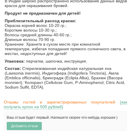
В Индии широко распространено использование данных видов
красок для окрашивания бровей.
Продукт не предназначен для детей!
Приблизительный расход краски:
Окраска корней волос 10-20 гр.;
Короткие волосы 10-30 гр.;
Волосы средней длинны 40-60 гр.;
Длинные волосы 70-90 гр.
Хранение: Храните в сухом месте при комнатной
температуре, избегая попадания прямого солнечного света, в
местах, недоступных для детей!
Упаковка:
перчатки, шапочка, инструкция.
Состав:
Стерилизованная индийская натуральная хна
(Lawsonia inermis), Индигофера (Indigofera Tinctoria), Амла
(Emblica officinalis), Бринградж (Eclipta Alba), Брахми (Bacopa
monnieri),`Колорант (Сellulose Gum, P-Aminophenol, Citric Acid,
Sodium Sulfit, EDTA).
Отзывы гостей и зарегистрированных покупателей
(как
получить купон на 500 рублей)
Ваш отзыв будет первый. Напишите скорее что-нибудь хорошее )