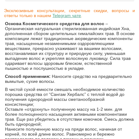
Эксклюзивные консультации, секретные скидки, вопросы и
ответы только в нашем
Telegram чате
.
Основа Косметического средства для волос
–
Органическая натуральная стерилизованная индийская Хна,
дополненная сбором целительных гималайских трав. В основе
композиции лежат традиционные аюрведические компоненты
трав, насыщенные незаменимыми оздоровляющими
веществами, прекрасно ухаживают за вашими волосами,
восстанавливая их структуру и природную силу, уменьшая
выпадение волос и укрепляя волосяную луковицу. Сила трав
одаривает волосы здоровым блеском, естественной
пышностью и послушностью в укладке.
Способ применения:
Наносите средство на предварительно
вымытые, сухие волосы.
В чистой сухой емкости смешать необходимое количество
порошка средства от “Сангам Хербалс” с теплой водой до
получения однородной массы сметанообразной
консистенции;
Оставьте «отдохнуть» полученную массу на 1-2 мин. для
более полноценного насыщения активными компонентами
трав. Еще раз убедитесь в отсутствии комочков. Смесь должна
быть однородной;
Нанесите полученную массу на пряди волос, начиная от
корней, по всей длине волос. Равномерно и бережно
распределите по волосам с помощью расчески;