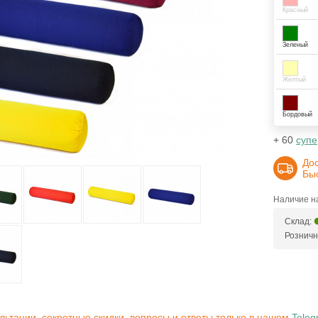
Красный
Зеленый
Желтый
Бордовый
+ 60
супе
До
Бы
Наличие на
Склад:
Розничн
льтации, секретные скидки, вопросы и ответы только в нашем
Teleg