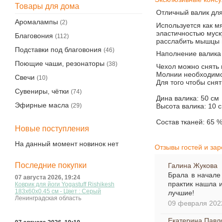
Товары для дома
Отличный валик для
Аромалампы
(2)
Используется как м
эластичностью муск
Благовония
(112)
расслабить мышцы 
Подставки под благовония
(46)
Наполнение валика
Поющие чаши, резонаторы
(38)
Чехол можно снять 
Молнии необходимо 
Свечи
(10)
Для того чтобы сн
Сувениры, чётки
(74)
Дина валика: 50 см
Эфирные масла
(29)
Высота валика: 10 
Состав тканей: 65 %
Новые поступления
На данный момент новинок нет
Отзывы гостей и за
Последние покупки
Галина Жукова
Брала в начале
07 августа 2026, 19:24
практик нашла и
Коврик для йоги Yogastuff Rishikesh
183x60х0.45 см - Цвет : Серый
лучшие!
Ленинградская область
09 февраля 202
Екатерина Павл