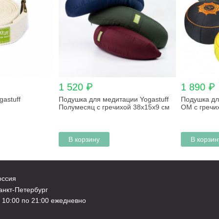
1 520 ₽
1 890 ₽
gastuff
Подушка для медитации Yogastuff
Подушка дл
Полумесяц с гречихой 38х15х9 см
ОМ с гречи
В корзину
В корзин
оссия
нкт-Петербург
 10:00 по 21:00 ежедневно