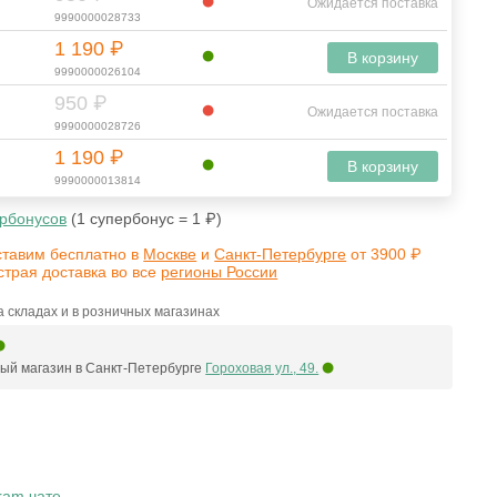
Ожидается поставка
9990000028733
1 190 ₽
В корзину
9990000026104
950 ₽
Ожидается поставка
9990000028726
1 190 ₽
В корзину
9990000013814
рбонусов
(1 супербонус = 1 ₽)
ставим бесплатно в
Москве
и
Санкт-Петербурге
от 3900 ₽
страя доставка во все
регионы России
 складах и в розничных магазинах
ый магазин в Санкт-Петербурге
Гороховая ул., 49.
ram чате
.