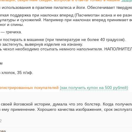
 использования в практике пилатеса и йоги. Обеспечивает тверду
ягкая поддержка при наклонах вперед (Пасчимотан асана и ее разн
улатуры и сухожилий. Например при наклонах вперед принимает в
ног и спины.
 — гречиха.
и постирать в машинке (при температуре не более 40 градусов).
застегнуть, вывернув изделие на изнанку.
ять чехол необходимо отсыпать немного наполнителя. НАПОЛНИТ
см
 хлопок, 35 п/эф.
регистрированных покупателей
(как получить купон на 500 рублей)
 своей йоговской истории, думала что это болстер. Когда получи
 ему применение. Хорошего качества изображения, срок эксплуата
2
ова