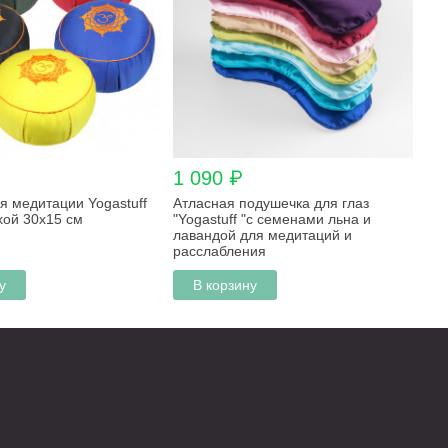
1 090 ₽
я медитации Yogastuff
Атласная подушечка для глаз
хой 30х15 см
"Yogastuff "с семенами льна и
лавандой для медитаций и
расслабления
у
В корзину