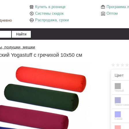
Купить в рознице
Программа л
Системы скидок
Оптом
Распродажа, сроки
едневно
ы, подушки, мешки
кий Yogastuff с гречихой 10х50 см
Цвет
Черный
Темно-сини
Синий